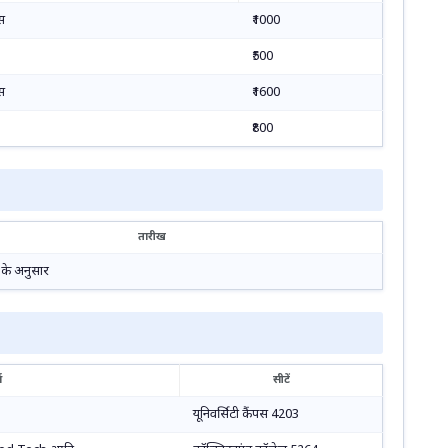
स
₹1000
₹500
स
₹1600
₹800
तारीख
के अनुसार
स
सीटें
यूनिवर्सिटी कैंपस 4203