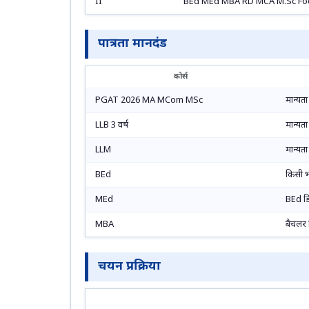
II
BEd MEd MBA RD MCA M.Sc Fo
पात्रता मानदंड
कोर्स
PGAT 2026 MA MCom MSc
मान्यता
LLB 3 वर्ष
मान्यता 
LLM
मान्यता 
BEd
किसी भी 
MEd
BEd डिग
MBA
बैचलर ड
चयन प्रक्रिया