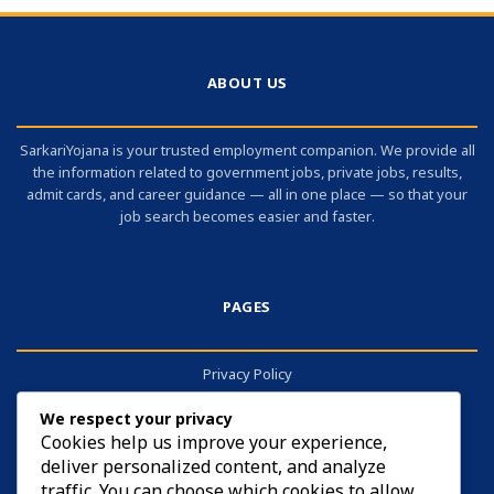
ABOUT US
SarkariYojana is your trusted employment companion. We provide all
the information related to government jobs, private jobs, results,
admit cards, and career guidance — all in one place — so that your
job search becomes easier and faster.
PAGES
Privacy Policy
About
We respect your privacy
Contact
Cookies help us improve your experience,
deliver personalized content, and analyze
Cookies
traffic. You can choose which cookies to allow