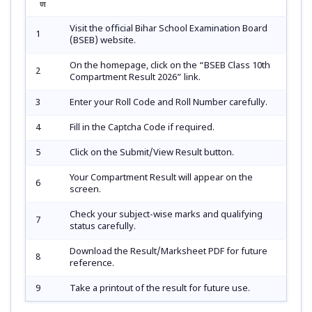
ण
Visit the official Bihar School Examination Board
1
(BSEB) website.
On the homepage, click on the “BSEB Class 10th
2
Compartment Result 2026” link.
3
Enter your Roll Code and Roll Number carefully.
4
Fill in the Captcha Code if required.
5
Click on the Submit/View Result button.
Your Compartment Result will appear on the
6
screen.
Check your subject-wise marks and qualifying
7
status carefully.
Download the Result/Marksheet PDF for future
8
reference.
9
Take a printout of the result for future use.