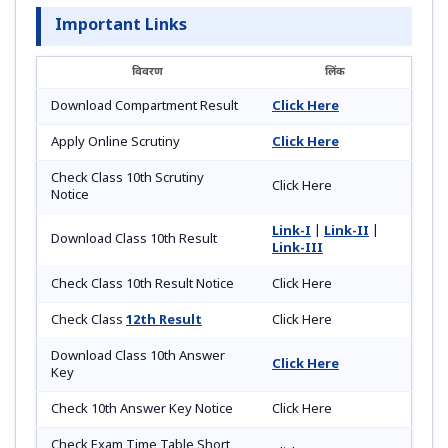
Important Links
विवरण
लिंक
Download Compartment Result
Click Here
Apply Online Scrutiny
Click Here
Check Class 10th Scrutiny
Click Here
Notice
Link-I
|
Link-II
|
Download Class 10th Result
Link-III
Check Class 10th Result Notice
Click Here
Check Class
12th Result
Click Here
Download Class 10th Answer
Click Here
Key
Check 10th Answer Key Notice
Click Here
Check Exam Time Table Short