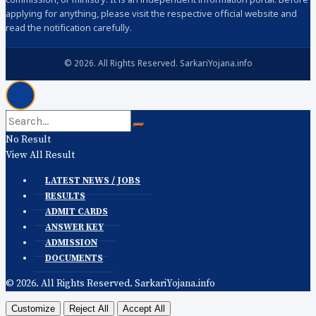
commission, or ministry. It is an independent information portal. Before
applying for anything, please visit the respective official website and
read the notification carefully.
© 2026. All Rights Reserved. SarkariYojana.info
No Result
View All Result
LATEST NEWS / JOBS
RESULTS
ADMIT CARDS
ANSWER KEY
ADMISSION
DOCUMENTS
© 2026. All Rights Reserved. SarkariYojana.info
Customize
Reject All
Accept All