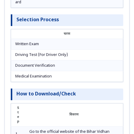
ard
Selection Process
चरण
Written Exam
Driving Test (For Driver Only)
Document Verification
Medical Examination
How to Download/Check
S
t
विवरण
e
p
Go to the official website of the Bihar Vidhan