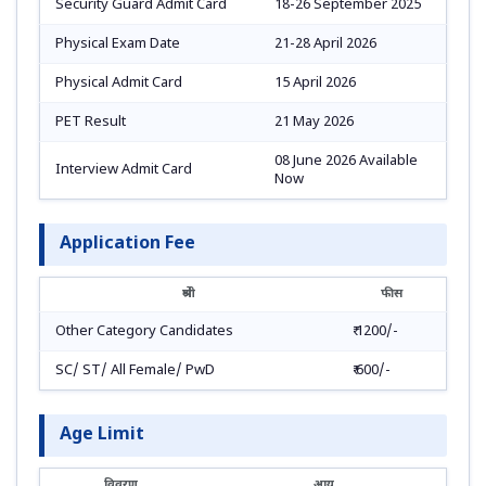
Security Guard Admit Card
18-26 September 2025
Physical Exam Date
21-28 April 2026
Physical Admit Card
15 April 2026
PET Result
21 May 2026
08 June 2026 Available
Interview Admit Card
Now
Application Fee
श्रेणी
फीस
Other Category Candidates
₹ 1200/-
SC/ ST/ All Female/ PwD
₹ 600/-
Age Limit
विवरण
आयु