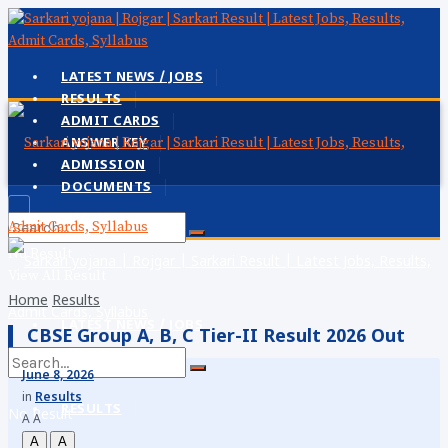
LATEST NEWS / JOBS
RESULTS
ADMIT CARDS
ANSWER KEY
ADMISSION
DOCUMENTS
No Result
View All Result
Home
Results
LATEST NEWS / JOBS
CBSE Group A, B, C Tier-II Result 2026 Out
June 8, 2026
in
Results
RESULTS
No Result
A
A
A
A