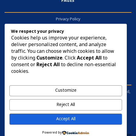
PAGES
Privacy Policy
About
We respect your privacy
Contact
Cookies help us improve your experience,
deliver personalized content, and analyze
Cookies
traffic. You can choose which cookies to allow
by clicking
Customize
. Click
Accept All
to
consent or
Reject All
to decline non-essential
cookies.
DISCLAIMER
Customize
sarkariyojana.info is not affiliated with any government body, board,
commission, or ministry. It is an independent information portal.
Before applying for anything, please visit the respective official
Reject All
website and read the notification carefully.
Accept All
Powered by