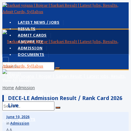
LATEST NEWS / JOBS
RESULTS
ADMIT CARDS
ANSWER KEY
ADMISSION
DOCUMENTS
No Result
View All Result
Home
Admission
LATEST NEWS / JOBS
DECE-LE Admission Result / Rank Card 2026
Live
June 10, 2026
RESULTS
No Result
in
Admission
A
A