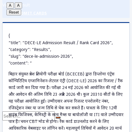
View All Result
A
A
Reset
ADMIT CARDS
{
ANSWER KEY
“title”: “DECE-LE Admission Result / Rank Card 2026”,
“category”: “Results”,
“slug”: “dece-le-admission-2026”,
ADMISSION
“content”: “
बिहार संयुक्त प्रवेश प्रतियोगी परीक्षा बोर्ड (BCECEB) द्वारा डिप्लोमा एंट्रेंस
कॉम्पिटिटिव एग्जामिनेशन-लेटरल एंट्री (DECE-LE) 2026 का रिजल्ट / रैंक
DOCUMENTS
कार्ड जारी कर दिया गया है। परीक्षा 24 मई 2026 को आयोजित की गई थी
और आवेदन की अंतिम तिथि 23 अप्रैल 2026 थी। कुल 20310 सीटों के लिए
यह परीक्षा आयोजित हुई। उम्मीदवार अपना रिजल्ट एनरोलमेंट नंबर,
रजिस्ट्रेशन नंबर या जन्म तिथि से चेक कर सकते हैं। पात्रता के लिए 12वीं
साइंस फिजिक्स, केमिस्ट्री के साथ मैथ्स या बायोलॉजी या ITI वाले उम्मीदवार
पात्र हैं। चयन CBT मोड से होगा। रैंक कार्ड डाउनलोड करने के लिए
आधिकारिक वेबसाइट पर लॉगिन करें। महत्वपूर्ण तिथियों में आवेदन 20 मार्च