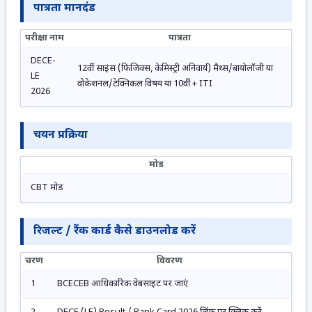
पात्रता मानदंड
परीक्षा नाम
पात्रता
DECE-
12वीं साइंस (फिजिक्स, केमिस्ट्री अनिवार्य) मैथ्स/बायोलॉजी या
LE
वोकेशनल/टेक्निकल विषय या 10वीं + ITI
2026
चयन प्रक्रिया
मोड
CBT मोड
रिजल्ट / रैंक कार्ड कैसे डाउनलोड करें
चरण
विवरण
1
BCECEB आधिकारिक वेबसाइट पर जाएं