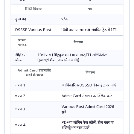
रिक्ति विवरण
पद
कुल पद
N/A
DSSSB Various Post
10वीं पास या समकक्ष + संबंधित ट्रेड में ITI
पात्रता
विवरण
मानदंड
शैक्षणिक
10वीं पास (मैट्रिकुलेशन) या समकक्ष, ITI सर्टिफिकेट
योग्यता
(इलेक्ट्रीशियन, वायरमैन आदि)
Admit Card डाउनलोड
विवरण
करने के चरण
चरण 1
आधिकारिक DSSSB वेबसाइट पर जाएं
चरण 2
Admit Card सेक्शन पर क्लिक करें
Various Post Admit Card 2026
चरण 3
चुनें
PDF या लॉगिन पेज खोलें, रोल नंबर या
चरण 4
रजिस्ट्रेशन नंबर डालें