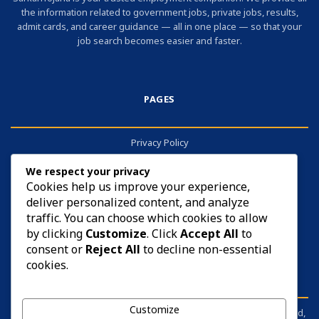
the information related to government jobs, private jobs, results,
admit cards, and career guidance — all in one place — so that your
job search becomes easier and faster.
PAGES
Privacy Policy
About
We respect your privacy
Contact
Cookies help us improve your experience,
deliver personalized content, and analyze
Cookies
traffic. You can choose which cookies to allow
by clicking
Customize
. Click
Accept All
to
consent or
Reject All
to decline non-essential
cookies.
DISCLAIMER
Customize
sarkariyojana.info is not affiliated with any government body, board,