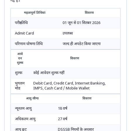
गई है।
महत्वपूर्ण तिथियां
विवरण
परीक्षा तिथि
01 जून से 01 सितंबर 2026
Admit Card
उपलब्ध
परिणाम घोषणा तिथि
जल्द ही अपडेट किया जाएगा
आवे
दन
विवरण
शुल्क
शुल्क
कोई आवेदन शुल्क नहीं
भुगतान
Debit Card, Credit Card, Internet Banking,
मोड
IMPS, Cash Card / Mobile Wallet
आयु सीमा
विवरण
न्यूनतम आयु
18 वर्ष
अधिकतम आयु
27 वर्ष
आयु छूट
DSSSB नियमों के अनुसार