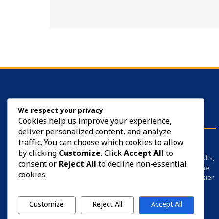
ABOUT US
We respect your privacy
Cookies help us improve your experience,
deliver personalized content, and analyze
SarkariYojana is your trusted employment
traffic. You can choose which cookies to allow
companion. We provide all the information
by clicking
Customize
. Click
Accept All
to
related to government jobs, private jobs, results,
consent or
Reject All
to decline non-essential
admit cards, and career guidance — all in one
cookies.
place — so that your job search becomes easier
and faster.
Customize
Reject All
Accept All