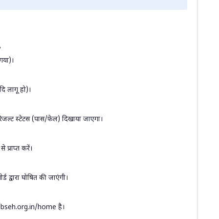
?
गया)।
यदि लागू हो)।
रिजल्ट स्टेटस (पास/फेल) दिखाया जाएगा।
्राप्त करें।
ोर्ड द्वारा घोषित की जाएंगी।
/bseh.org.in/home है।