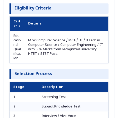
Eligibility Criteria
Crit
Details
eria
Edu
catio
M.Sc Computer Science / MCA / BE / B.Tech in
nal
Computer Science / Computer Engineering / IT
Qual
with 55% Marks from recognized university.
ificat
HTET / STET Pass.
ion
Selection Process
Stage
Description
1
Screening Test
2
Subject Knowledge Test
3
Interview / Viva-Voce