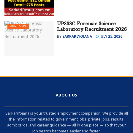
UPSSSC Forensic Science
ADMISSION
Laboratory Recruitment 2026
BY
SARKARIYOJANA
JULY 25, 2026
ABOUT US
SarkariYojana is your trusted employment companion. We provide all
the information related to government jobs, private jobs, results,
admit cards, and career guidance — all in one place — so that your
job search becomes easier and faster.