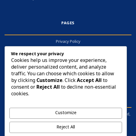
PAGES
Privacy Policy
About
We respect your privacy
Contact
Cookies help us improve your experience,
deliver personalized content, and analyze
Cookies
traffic. You can choose which cookies to allow
by clicking
Customize
. Click
Accept All
to
consent or
Reject All
to decline non-essential
cookies.
DISCLAIMER
Customize
sarkariyojana.info is not affiliated with any government body, board,
commission, or ministry. It is an independent information portal.
Before applying for anything, please visit the respective official
Reject All
website and read the notification carefully.