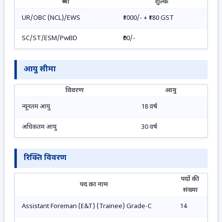
श्रेणी
शुल्क
UR/OBC (NCL)/EWS
₹1000/- + ₹180 GST
SC/ST/ESM/PwBD
₹00/-
आयु सीमा
विवरण
आयु
न्यूनतम आयु
18 वर्ष
अधिकतम आयु
30 वर्ष
रिक्ति विवरण
पदों की
पद का नाम
संख्या
Assistant Foreman (E&T) (Trainee) Grade-C
14