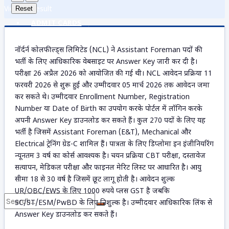
View All Result
Reset
ADMIT CARDS
नॉर्दर्न कोलफील्ड्स लिमिटेड (NCL) ने Assistant Foreman पदों की
भर्ती के लिए आधिकारिक वेबसाइट पर Answer Key जारी कर दी है।
ANSWER KEY
परीक्षा 26 अप्रैल 2026 को आयोजित की गई थी। NCL आवेदन प्रक्रिया 11
फरवरी 2026 से शुरू हुई और उम्मीदवार 05 मार्च 2026 तक आवेदन जमा
कर सकते थे। उम्मीदवार Enrollment Number, Registration
Number या Date of Birth का उपयोग करके पोर्टल में लॉगिन करके
ADMISSION
अपनी Answer Key डाउनलोड कर सकते हैं। कुल 270 पदों के लिए यह
भर्ती है जिसमें Assistant Foreman (E&T), Mechanical और
Electrical ट्रेनिंग ग्रेड-C शामिल हैं। पात्रता के लिए डिप्लोमा इन इंजीनियरिंग
DOCUMENTS
न्यूनतम 3 वर्ष का कोर्स आवश्यक है। चयन प्रक्रिया CBT परीक्षा, दस्तावेज
सत्यापन, मेडिकल परीक्षा और फाइनल मेरिट लिस्ट पर आधारित है। आयु
सीमा 18 से 30 वर्ष है जिसमें छूट लागू होती है। आवेदन शुल्क
UR/OBC/EWS के लिए 1000 रुपये प्लस GST है जबकि
SC/ST/ESM/PwBD के लिए निशुल्क है। उम्मीदवार आधिकारिक लिंक से
Answer Key डाउनलोड कर सकते हैं।