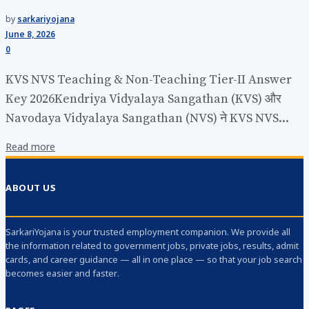
by
sarkariyojana
June 8, 2026
0
KVS NVS Teaching & Non-Teaching Tier-II Answer
Key 2026Kendriya Vidyalaya Sangathan (KVS) और
Navodaya Vidyalaya Sangathan (NVS) ने KVS NVS...
Read more
ABOUT US
SarkariYojana is your trusted employment companion. We provide all
the information related to government jobs, private jobs, results, admit
cards, and career guidance — all in one place — so that your job search
becomes easier and faster.