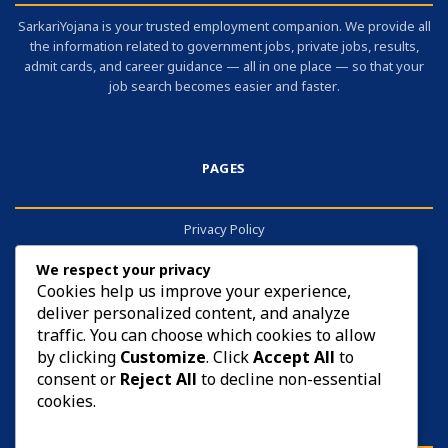
SarkariYojana is your trusted employment companion. We provide all
the information related to government jobs, private jobs, results,
admit cards, and career guidance — all in one place — so that your
job search becomes easier and faster.
PAGES
Privacy Policy
About
We respect your privacy
Contact
Cookies help us improve your experience,
deliver personalized content, and analyze
Cookies
traffic. You can choose which cookies to allow
by clicking
Customize
. Click
Accept All
to
consent or
Reject All
to decline non-essential
cookies.
DISCLAIMER