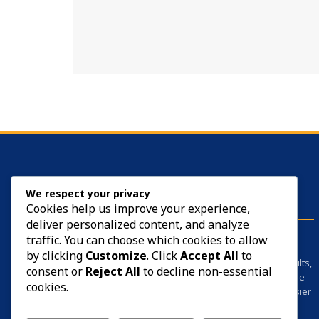
ABOUT US
We respect your privacy
Cookies help us improve your experience,
deliver personalized content, and analyze
SarkariYojana is your trusted employment
traffic. You can choose which cookies to allow
companion. We provide all the information
by clicking
Customize
. Click
Accept All
to
related to government jobs, private jobs, results,
consent or
Reject All
to decline non-essential
admit cards, and career guidance — all in one
cookies.
place — so that your job search becomes easier
and faster.