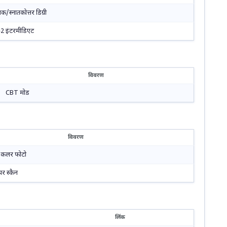
तक/स्नातकोत्तर डिग्री
2 इंटरमीडिएट
विवरण
CBT मोड
विवरण
ज कलर फोटो
पर स्कैन
लिंक