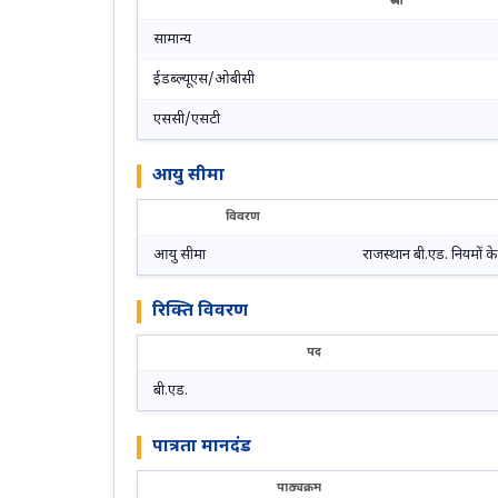
श्रेणी
सामान्य
ईडब्ल्यूएस/ओबीसी
एससी/एसटी
आयु सीमा
विवरण
आयु सीमा
राजस्थान बी.एड. नियमों के
रिक्ति विवरण
पद
बी.एड.
पात्रता मानदंड
पाठ्यक्रम