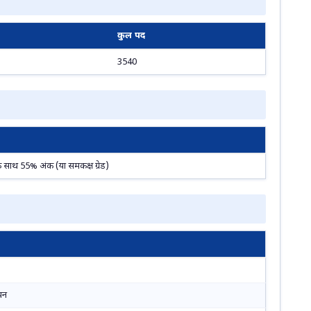
कुल पद
3540
री के साथ 55% अंक (या समकक्ष ग्रेड)
ापन