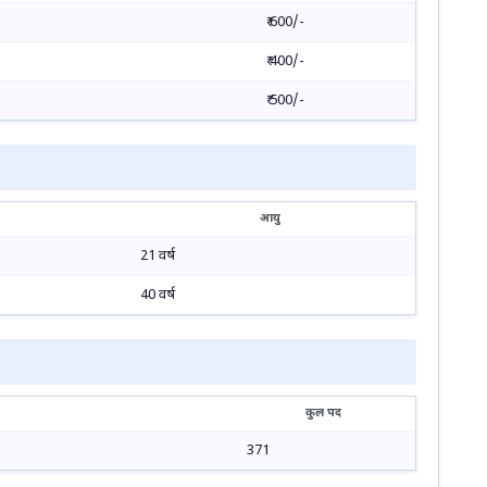
₹ 600/-
₹ 400/-
₹ 500/-
आयु
21 वर्ष
40 वर्ष
कुल पद
371