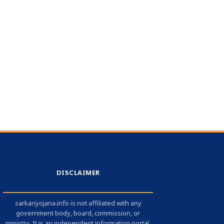
DISCLAIMER
sarkariyojana.info is not affiliated with any
government body, board, commission, or
ministry. It is an independent information portal.