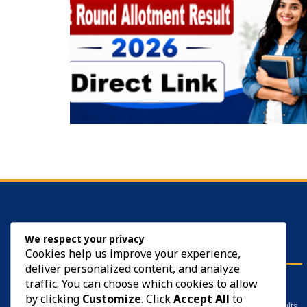
ABOUT US
We respect your privacy
Cookies help us improve your experience,
deliver personalized content, and analyze
SarkariYojana is your trusted employment
traffic. You can choose which cookies to allow
companion. We provide all the information
by clicking
Customize
. Click
Accept All
to
related to government jobs, private jobs, results,