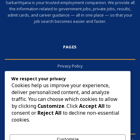
SarkariYojana is your trusted employment companion. We provide all
the information related to government jobs, private jobs, results,
admit cards, and career guidance — all in one place — so that your
job search becomes easier and faster.
PAGES
Privacy Policy
About
We respect your privacy
Contact
Cookies help us improve your experience,
deliver personalized content, and analyze
Cookies
traffic. You can choose which cookies to allow
by clicking
Customize
. Click
Accept All
to
consent or
Reject All
to decline non-essential
cookies.
DISCLAIMER
Customize