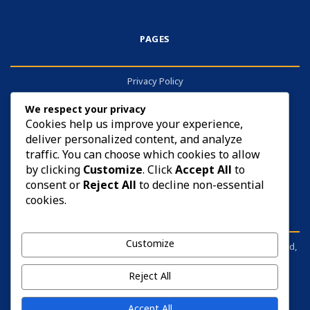
PAGES
Privacy Policy
About
We respect your privacy
Contact
Cookies help us improve your experience,
deliver personalized content, and analyze
Cookies
traffic. You can choose which cookies to allow
by clicking
Customize
. Click
Accept All
to
consent or
Reject All
to decline non-essential
cookies.
DISCLAIMER
Customize
sarkariyojana.info is not affiliated with any government body, board,
commission, or ministry. It is an independent information portal.
Before applying for anything, please visit the respective official
Reject All
website and read the notification carefully.
Accept All