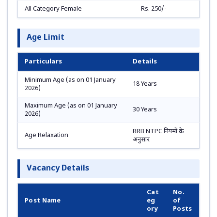
All Category Female
Rs. 250/-
Age Limit
Particulars
Details
Minimum Age (as on 01 January
18 Years
2026)
Maximum Age (as on 01 January
30 Years
2026)
RRB NTPC नियमों के
Age Relaxation
अनुसार
Vacancy Details
Cat
No.
Post Name
eg
of
ory
Posts