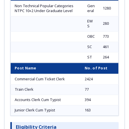
Non Technical Popular Categories
Gen
1280
NTPC 10+2 Under Graduate Level
eral
EW
280
S
OBC
773
SC
461
ST
264
Post Name
No. of Post
Commercial Cum Ticket Clerk
2424
Train Clerk
77
Accounts Clerk Cum Typist
394
Junior Clerk Cum Typist
163
Eligibility Criteria