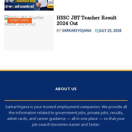
HSSC JBT Teacher Result
ADMIT CARDS
2024 Out
BY
SARKARIYOJANA
JULY 25, 2026
ABOUT US
SarkariYojana is your trusted employment companion. We provide all
the information related to government jobs, private jobs, results,
admit cards, and career guidance — all in one place — so that your
job search becomes easier and faster.