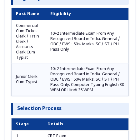
Post Name
Eligibility
Commercial
Cum Ticket
10+2 Intermediate Exam From Any
Clerk / Train
Recognized Board in India. General /
Clerk /
OBC / EWS : 50% Marks. SC / ST / PH :
Accounts
Pass Only
Clerk Cum
Typist
10+2 Intermediate Exam From Any
Recognized Board in India. General /
Junior Clerk
OBC / EWS : 50% Marks. SC / ST / PH :
Cum Typist
Pass Only. Computer Typing English 30
WPM OR Hindi 25 WPM
Selection Process
Stage
Details
1
CBT Exam