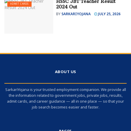
HSSC JBT Teacher Result
ADMIT CARDS
2024 Out
BY
SARKARIYOJANA
JULY 25, 2026
ABOUT US
SarkariYojana is your trusted employment companion. We provide all
the information related to government jobs, private jobs, results,
admit cards, and career guidance — all in one place — so that your
job search becomes easier and faster.