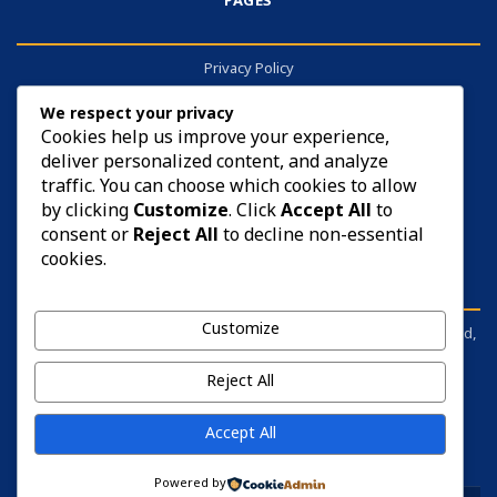
PAGES
Privacy Policy
About
We respect your privacy
Contact
Cookies help us improve your experience,
deliver personalized content, and analyze
Cookies
traffic. You can choose which cookies to allow
by clicking
Customize
. Click
Accept All
to
consent or
Reject All
to decline non-essential
cookies.
DISCLAIMER
Customize
sarkariyojana.info is not affiliated with any government body, board,
commission, or ministry. It is an independent information portal.
Before applying for anything, please visit the respective official
Reject All
website and read the notification carefully.
Accept All
Powered by