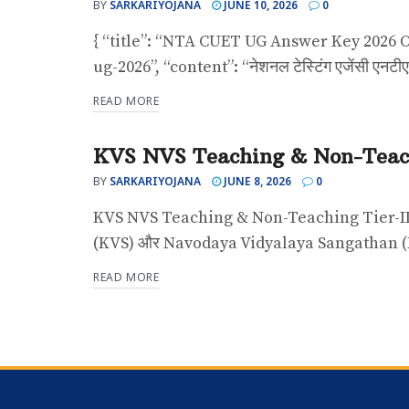
BY
SARKARIYOJANA
JUNE 10, 2026
0
{ “title”: “NTA CUET UG Answer Key 2026 Ou
ug-2026”, “content”: “नेशनल टेस्टिंग एजेंसी एनटीए द्
READ MORE
KVS NVS Teaching & Non-Teach
UNCATEGORIZED
BY
SARKARIYOJANA
JUNE 8, 2026
0
KVS NVS Teaching & Non-Teaching Tier-I
(KVS) और Navodaya Vidyalaya Sangathan (N
READ MORE