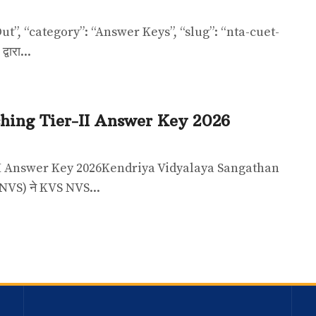
t”, “category”: “Answer Keys”, “slug”: “nta-cuet-
वारा...
ing Tier-II Answer Key 2026
I Answer Key 2026Kendriya Vidyalaya Sangathan
VS) ने KVS NVS...