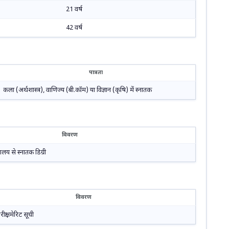
21 वर्ष
42 वर्ष
पात्रता
कला (अर्थशास्त्र), वाणिज्य (बी.कॉम) या विज्ञान (कृषि) में स्नातक
विवरण
द्यालय से स्नातक डिग्री
विवरण
क्षा, मेरिट सूची