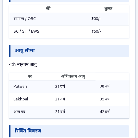
श्रेणी
शुल्क
सामान्य / OBC
₹300/-
SC / ST / EWS
₹150/-
आयु सीमा
<th न्यूनतम आयु
पद
अधिकतम आयु
38 वर्ष
Patwari
21 वर्ष
Lekhpal
21 वर्ष
35 वर्ष
अन्य पद
21 वर्ष
42 वर्ष
रिक्ति विवरण