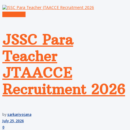
Admit Cards
JSSC Para
Teacher
JTAACCE
Recruitment 2026
by
sarkariyojana
July 25, 2026
0