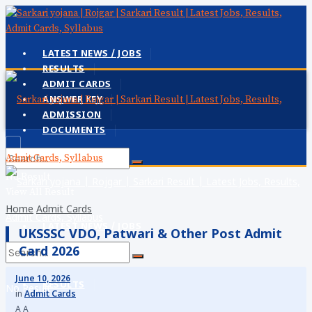
LATEST NEWS / JOBS
RESULTS
ADMIT CARDS
ANSWER KEY
ADMISSION
DOCUMENTS
No Result
View All Result
Home
Admit Cards
LATEST NEWS / JOBS
UKSSSC VDO, Patwari & Other Post Admit
Card 2026
June 10, 2026
RESULTS
No Result
in
Admit Cards
A
A