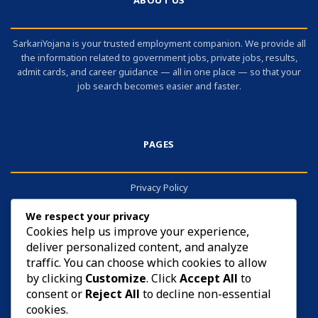
ABOUT US
SarkariYojana is your trusted employment companion. We provide all
the information related to government jobs, private jobs, results,
admit cards, and career guidance — all in one place — so that your
job search becomes easier and faster.
PAGES
Privacy Policy
About
We respect your privacy
Contact
Cookies help us improve your experience,
deliver personalized content, and analyze
Cookies
traffic. You can choose which cookies to allow
by clicking
Customize
. Click
Accept All
to
consent or
Reject All
to decline non-essential
cookies.
DISCLAIMER