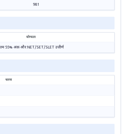
981
योग्यता
ें न्यूनतम 55% अंक और NET/SET/SLET उत्तीर्ण
चरण