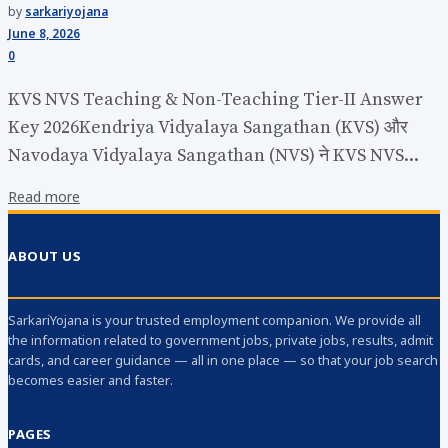
by
sarkariyojana
June 8, 2026
0
KVS NVS Teaching & Non-Teaching Tier-II Answer
Key 2026Kendriya Vidyalaya Sangathan (KVS) और
Navodaya Vidyalaya Sangathan (NVS) ने KVS NVS...
Read more
ABOUT US
SarkariYojana is your trusted employment companion. We provide all
the information related to government jobs, private jobs, results, admit
cards, and career guidance — all in one place — so that your job search
becomes easier and faster.
PAGES