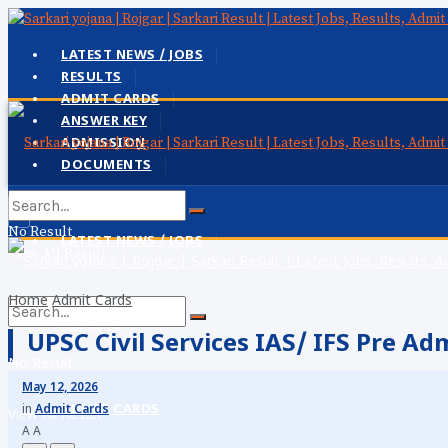
LATEST NEWS / JOBS
RESULTS
ADMIT CARDS
ANSWER KEY
ADMISSION
DOCUMENTS
No Result
LATEST NEWS / JOBS
View All Result
Home
Admit Cards
RESULTS
UPSC Civil Services IAS/ IFS Pre Ad
No Result
May 12, 2026
ADMIT CARDS
in
Admit Cards
View All Result
A
A