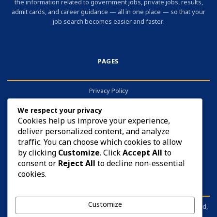
the information related to government jobs, private jobs, results,
admit cards, and career guidance — all in one place — so that your
job search becomes easier and faster.
PAGES
Privacy Policy
About
We respect your privacy
Contact
Cookies help us improve your experience,
deliver personalized content, and analyze
Cookies
traffic. You can choose which cookies to allow
by clicking
Customize
. Click
Accept All
to
consent or
Reject All
to decline non-essential
cookies.
DISCLAIMER
Customize
sarkariyojana.info is not affiliated with any government body, board,
commission, or ministry. It is an independent information portal.