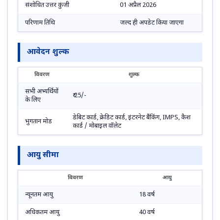
संशोधित उत्तर कुंजी
01 अप्रैल 2026
परिणाम तिथि
जल्द ही अपडेट किया जाएगा
आवेदन शुल्क
विवरण
शुल्क
सभी अभ्यर्थियों
₹ 25/-
के लिए
डेबिट कार्ड, क्रेडिट कार्ड, इंटरनेट बैंकिंग, IMPS, कैश
भुगतान मोड
कार्ड / मोबाइल वॉलेट
आयु सीमा
विवरण
आयु
न्यूनतम आयु
18 वर्ष
अधिकतम आयु
40 वर्ष